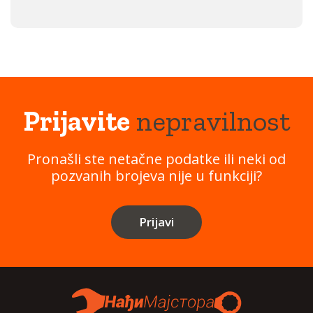
Prijavite
nepravilnost
Pronašli ste netačne podatke ili neki od
pozvanih brojeva nije u funkciji?
Prijavi