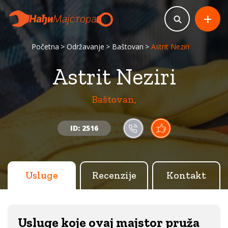
+
Početna
Održavanje
Baštovan
Astrit Neziri
Astrit Neziri
Baštovan,
ID: 2516
Usluge
Recenzije
Kontakt
Usluge koje ovaj majstor pruža