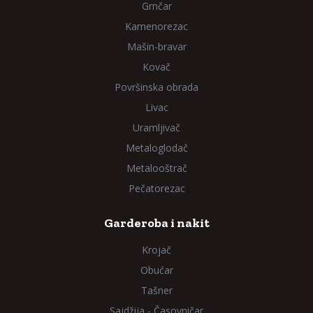
Grnčar
Kamenorezac
Mašin-bravar
Kovač
Površinska obrada
Livac
Uramljivač
Metaloglodač
Metalooštrač
Pečatorezac
Garderoba i nakit
Krojač
Obućar
Tašner
Sajdžija - Časovničar