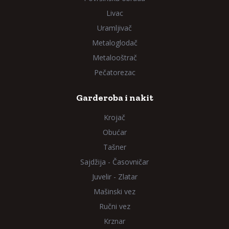
Livac
Uramljivač
Metaloglodač
Metalooštrač
Pečatorezac
Garderoba i nakit
Krojač
Obućar
Tašner
Sajdžija - Časovničar
Juvelir - Zlatar
Mašinski vez
Ručni vez
Krznar