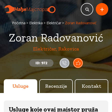
+
Početna
Elektrika
Električar
Zoran Radovanović
Zoran Radovanović
Električar, Rakovica
ID: 972
Usluge
Recenzije
Kontakt
Usluge koje ovaj majstor pruža