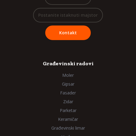
Postanite istaknuti majstor
Kontakt
Građevinski radovi
Moler
Gipsar
Fasader
Zidar
Parketar
Keramičar
Građevinski limar