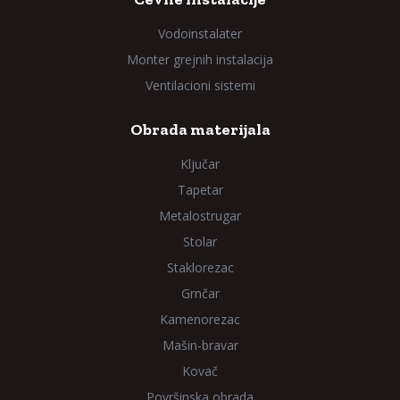
Vodoinstalater
Monter grejnih instalacija
Ventilacioni sistemi
Obrada materijala
Ključar
Tapetar
Metalostrugar
Stolar
Staklorezac
Grnčar
Kamenorezac
Mašin-bravar
Kovač
Površinska obrada