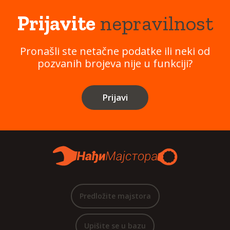
Prijavite
nepravilnost
Pronašli ste netačne podatke ili neki od
pozvanih brojeva nije u funkciji?
Prijavi
Predložite majstora
Upišite se u bazu