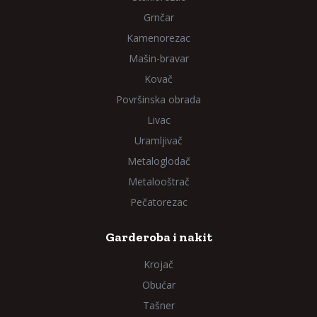
Grnčar
Kamenorezac
Mašin-bravar
Kovač
Površinska obrada
Livac
Uramljivač
Metaloglodač
Metalooštrač
Pečatorezac
Garderoba i nakit
Krojač
Obućar
Tašner