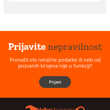
Prijavite
nepravilnost
Pronašli ste netačne podatke ili neki od
pozvanih brojeva nije u funkciji?
Prijavi