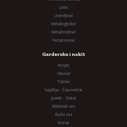
Livac
Uramljivač
Metaloglodač
Metalooštrač
Pečatorezac
Garderoba i nakit
Krojač
Obućar
Tašner
Sajdžija - Časovničar
Juvelir - Zlatar
Mašinski vez
Ručni vez
Krznar