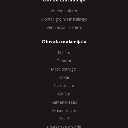
Vodoinstalater
Monter grejnih instalacija
Ventilacioni sistemi
Obrada materijala
Ključar
Tapetar
Metalostrugar
Stolar
Staklorezac
Grnčar
Kamenorezac
Mašin-bravar
Kovač
Površinska obrada