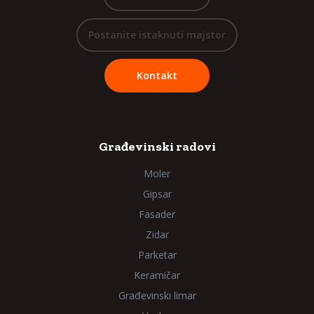
Postanite istaknuti majstor
Kontakt
Građevinski radovi
Moler
Gipsar
Fasader
Zidar
Parketar
Keramičar
Građevinski limar