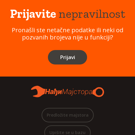
Prijavite
nepravilnost
Pronašli ste netačne podatke ili neki od
pozvanih brojeva nije u funkciji?
Prijavi
Predložite majstora
Upišite se u bazu