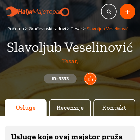
+
Početna
Građevinski radovi
Tesar
Slavoljub Veselinović
Slavoljub Veselinović
Tesar,
ID: 3333
Usluge
Recenzije
Kontakt
Usluge koje ovaj majstor pruža