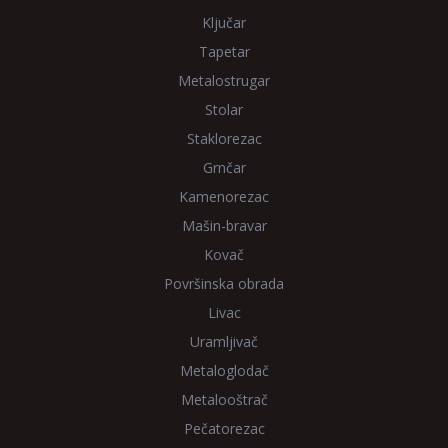
Ključar
Tapetar
Metalostrugar
Stolar
Staklorezac
Grnčar
Kamenorezac
Mašin-bravar
Kovač
Površinska obrada
Livac
Uramljivač
Metaloglodač
Metalooštrač
Pečatorezac