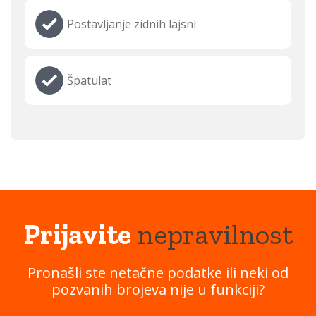
Postavljanje zidnih lajsni
Špatulat
Prijavite
nepravilnost
Pronašli ste netačne podatke ili neki od
pozvanih brojeva nije u funkciji?