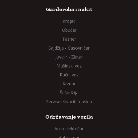
Garderoba i nakit
Krojač
Obućar
Tašner
Sajdžija - Časovničar
Juvelir - Zlatar
Mašinski vez
Ručni vez
Krznar
Šeširdžija
Serviser šivaćih mašina
Održavanje vozila
Auto električar
Auto limar