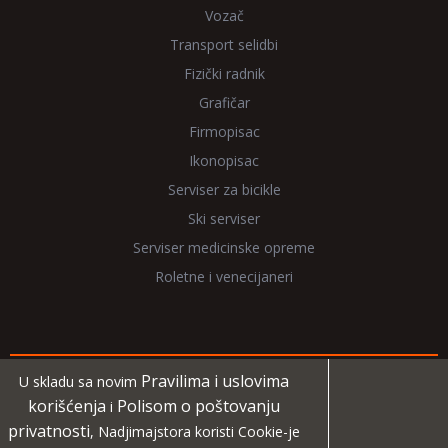
Vozač
Transport selidbi
Fizički radnik
Grafičar
Firmopisac
Ikonopisac
Serviser za bicikle
Ski serviser
Serviser medicinske opreme
Roletne i venecijaneri
Pravilima i uslovima
U skladu sa novim
Copyright 2026 NadjiMajstora.rs
korišćenja
Polisom o poštovanju
i
privatnosti
, Nadjimajstora koristi Cookie-je
Informacije i grafički elementi su vlasništvo veb sajta