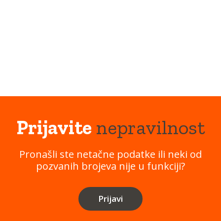
Prijavite
nepravilnost
Pronašli ste netačne podatke ili neki od
pozvanih brojeva nije u funkciji?
Prijavi