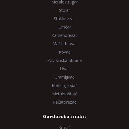
Metalostrugar
Stolar
Staklorezac
Grnčar
Kamenorezac
Mašin-bravar
Kovač
Površinska obrada
Livac
Uramljivač
Metaloglodač
Metalooštrač
Pečatorezac
Garderoba i nakit
Krojač