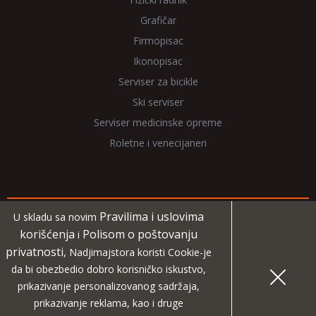
Grafičar
Firmopisac
Ikonopisac
Serviser za bicikle
Ski serviser
Serviser medicinske opreme
Roletne i venecijaneri
Pravilima i uslovima
U skladu sa novim
Copyright 2026 NadjiMajstora.rs
korišćenja
Polisom o poštovanju
i
privatnosti
, Nadjimajstora koristi Cookie-je
Informacije i grafički elementi su vlasništvo veb sajta
da bi obezbedio dobro korisničko iskustvo,
NadjiMajstora
prikazivanje personalizovanog sadržaja,
prikazivanje reklama, kao i druge
MIDA
Projekat digitalne agencije