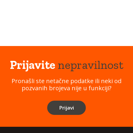
Prijavite
nepravilnost
Pronašli ste netačne podatke ili neki od
pozvanih brojeva nije u funkciji?
Prijavi