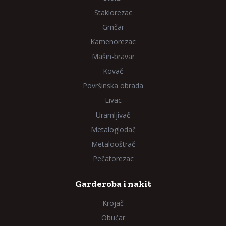
Staklorezac
Grnčar
Kamenorezac
Mašin-bravar
Kovač
Površinska obrada
Livac
Uramljivač
Metaloglodač
Metalooštrač
Pečatorezac
Garderoba i nakit
Krojač
Obućar