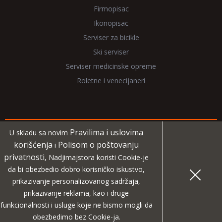
Firmopisac
Ikonopisac
Serviser za bicikle
Ski serviser
Serviser medicinske opreme
Roletne i venecijaneri
Pravilima i uslovima
U skladu sa novim
Copyright 2026 NadjiMajstora.rs
korišćenja
Polisom o poštovanju
i
privatnosti
, Nadjimajstora koristi Cookie-je
Informacije i grafički elementi su vlasništvo veb sajta
da bi obezbedio dobro korisničko iskustvo,
NadjiMajstora
prikazivanje personalizovanog sadržaja,
prikazivanje reklama, kao i druge
MIDA
Projekat digitalne agencije
funkcionalnosti i usluge koje ne bismo mogli da
|
Pravila i uslovi korišćenja
Polisa o poštovanju privatnosti
obezbedimo bez Cookie-ja.