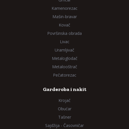
Kamenorezac
Mašin-bravar
Kovač
Površinska obrada
Livac
Uramljivač
Metaloglodač
Metalooštrač
Pečatorezac
Garderoba i nakit
Krojač
Obućar
Tašner
Sajdžija - Časovničar