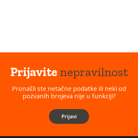
Prijavite
nepravilnost
Pronašli ste netačne podatke ili neki od
pozvanih brojeva nije u funkciji?
Prijavi