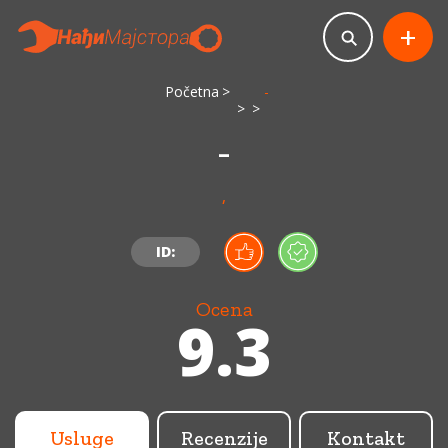
+
Početna
-
-
,
ID:
Ocena
9.3
Usluge
Recenzije
Kontakt