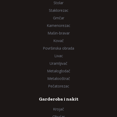
Stolar
Staklorezac
Grnčar
Kamenorezac
Mašin-bravar
Kovač
Površinska obrada
Livac
Uramljivač
Metaloglodač
Metalooštrač
Pečatorezac
Garderoba i nakit
Krojač
Obućar