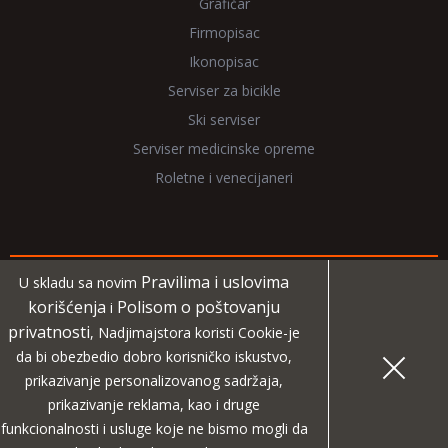
Grafičar
Firmopisac
Ikonopisac
Serviser za bicikle
Ski serviser
Serviser medicinske opreme
Roletne i venecijaneri
Pravilima i uslovima
U skladu sa novim
Copyright 2026 NadjiMajstora.rs
korišćenja
Polisom o poštovanju
i
privatnosti
, Nadjimajstora koristi Cookie-je
Informacije i grafički elementi su vlasništvo veb sajta
da bi obezbedio dobro korisničko iskustvo,
NadjiMajstora
prikazivanje personalizovanog sadržaja,
prikazivanje reklama, kao i druge
MIDA
Projekat digitalne agencije
funkcionalnosti i usluge koje ne bismo mogli da
|
Pravila i uslovi korišćenja
Polisa o poštovanju privatnosti