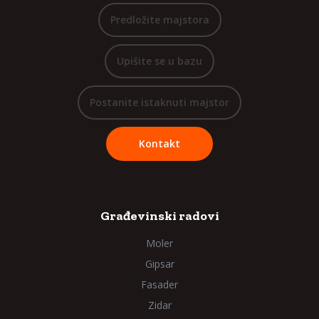
Predložite majstora
Upišite se u bazu
Postanite istaknuti majstor
Kontakt
Građevinski radovi
Moler
Gipsar
Fasader
Zidar