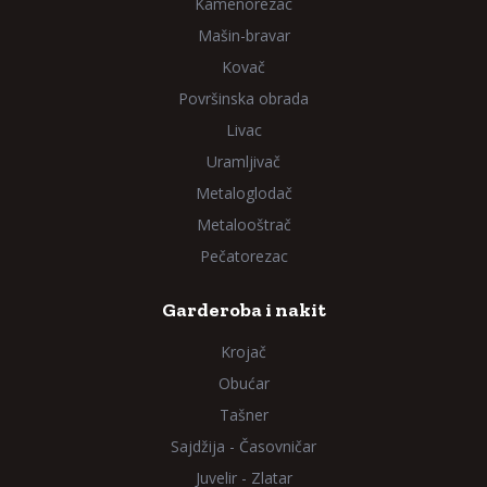
Kamenorezac
Mašin-bravar
Kovač
Površinska obrada
Livac
Uramljivač
Metaloglodač
Metalooštrač
Pečatorezac
Garderoba i nakit
Krojač
Obućar
Tašner
Sajdžija - Časovničar
Juvelir - Zlatar