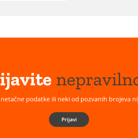
ijavite
nepraviln
 netačne podatke ili neki od pozvanih brojeva nij
Prijavi