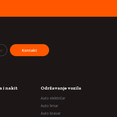
or
Kontakt
 i nakit
Održavanje vozila
Auto električar
Auto limar
Auto bravar