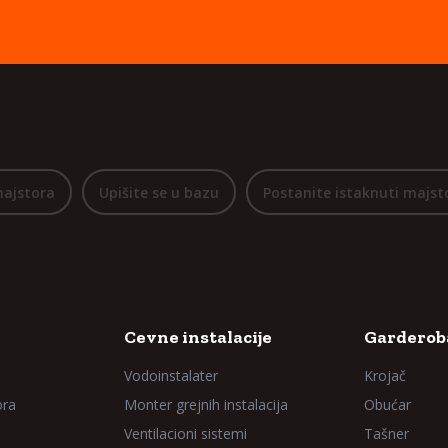
majstora
Upišite se u bazu
Postanite istaknuti majst
Cevne instalacije
Garderoba
Vodoinstalater
Krojač
ora
Monter grejnih instalacija
Obućar
Ventilacioni sistemi
Tašner