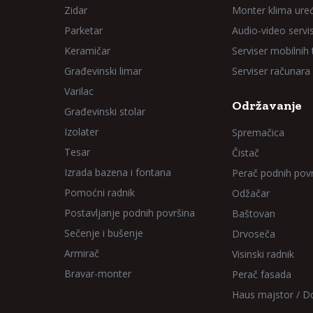
Zidar
Monter klima ure
Parketar
Audio-video servi
Keramičar
Serviser mobilnih
Građevinski limar
Serviser računara
Varilac
Održavanje
Građevinski stolar
Izolater
Spremačica
Tesar
Čistač
Izrada bazena i fontana
Perač podnih pov
Pomoćni radnik
Odžačar
Postavljanje podnih površina
Baštovan
Sečenje i bušenje
Drvoseča
Armirač
Visinski radnik
Bravar-monter
Perač fasada
Haus majstor / 