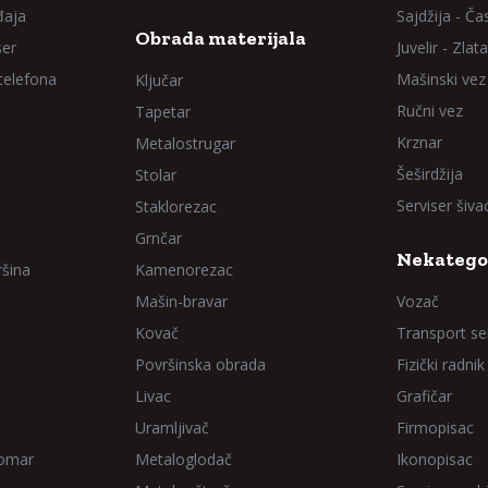
đaja
Sajdžija - Ča
Obrada materijala
ser
Juvelir - Zlata
 telefona
Mašinski vez
Ključar
Ručni vez
Tapetar
Krznar
Metalostrugar
Šeširdžija
Stolar
Serviser šiv
Staklorezac
Grnčar
Nekatego
ršina
Kamenorezac
Mašin-bravar
Vozač
Kovač
Transport sel
Površinska obrada
Fizički radnik
Livac
Grafičar
Uramljivač
Firmopisac
Domar
Metaloglodač
Ikonopisac