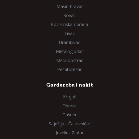
Mašin-bravar
Kovač
Površinska obrada
Livac
Uramljivač
Metaloglodač
Metalooštrač
Pečatorezac
Garderoba i nakit
Krojač
Obućar
Tašner
Sajdžija - Časovničar
Juvelir - Zlatar