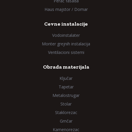
Perač fasada
Haus majstor / Domar
Cevne instalacije
Vodoinstalater
Monter grejnih instalacija
Ventilacioni sistemi
Obrada materijala
Ključar
Tapetar
Metalostrugar
Stolar
Staklorezac
Grnčar
Kamenorezac