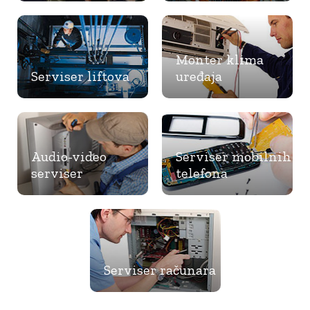
Monter klima
Serviser liftova
uređaja
Audio-video
Serviser mobilnih
serviser
telefona
Serviser računara