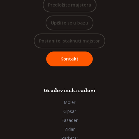
Predložite majstora
Upišite se u bazu
Postanite istaknuti majstor
Kontakt
Građevinski radovi
Moler
Gipsar
Fasader
Zidar
Parketar