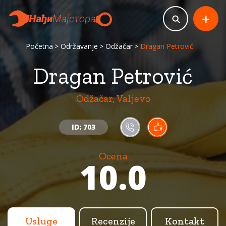
+
Početna
Održavanje
Odžačar
Dragan Petrović
Dragan Petrović
Odžačar, Valjevo
ID: 703
Ocena
10.0
Usluge
Recenzije
Kontakt