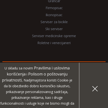
Grafičar
Firmopisac
Ikonopisac
Serviser za bicikle
Ski serviser
Serviser medicinske opreme
Roletne i venecijaneri
Pravilima i uslovima
U skladu sa novim
Copyright 2026 NadjiMajstora.rs
korišćenja
Polisom o poštovanju
i
privatnosti
, Nadjimajstora koristi Cookie-je
Informacije i grafički elementi su vlasništvo veb sajta
da bi obezbedio dobro korisničko iskustvo,
NadjiMajstora
prikazivanje personalizovanog sadržaja,
prikazivanje reklama, kao i druge
MIDA
Projekat digitalne agencije
funkcionalnosti i usluge koje ne bismo mogli da
|
Pravila i uslovi korišćenja
Polisa o poštovanju privatnosti