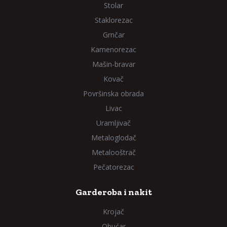
Stolar
Staklorezac
Grnčar
Kamenorezac
Mašin-bravar
Kovač
Površinska obrada
Livac
Uramljivač
Metaloglodač
Metalooštrač
Pečatorezac
Garderoba i nakit
Krojač
Obućar