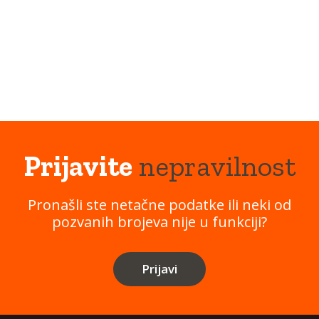
Prijavite
nepravilnost
Pronašli ste netačne podatke ili neki od
pozvanih brojeva nije u funkciji?
Prijavi