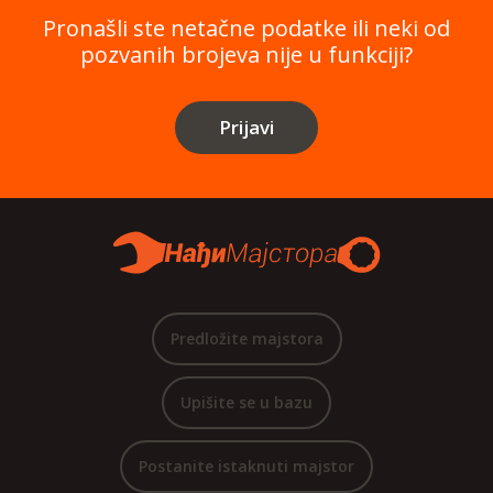
Pronašli ste netačne podatke ili neki od
pozvanih brojeva nije u funkciji?
Prijavi
Predložite majstora
Upišite se u bazu
Postanite istaknuti majstor