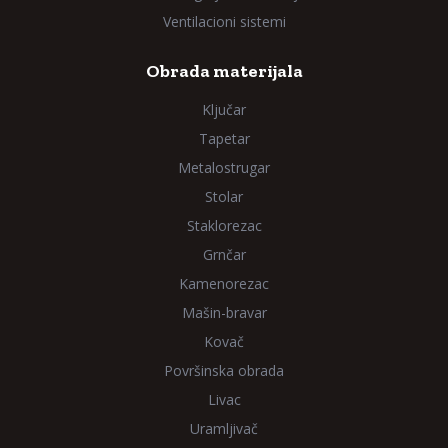
Ventilacioni sistemi
Obrada materijala
Ključar
Tapetar
Metalostrugar
Stolar
Staklorezac
Grnčar
Kamenorezac
Mašin-bravar
Kovač
Površinska obrada
Livac
Uramljivač