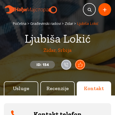
+
Početna
Građevinski radovi
Zidar
Ljubiša Lokić
Ljubiša Lokić
Zidar, Srbija
ID: 154
Usluge
Recenzije
Kontakt
Kontakt telefon