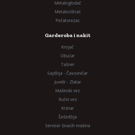
Metaloglodač
Metalooštrač
Pečatorezac
Garderoba i nakit
Krojač
Obućar
Tašner
Sajdžija - Časovničar
Juvelir - Zlatar
Mašinski vez
Ručni vez
Krznar
Šeširdžija
Serviser šivaćih mašina