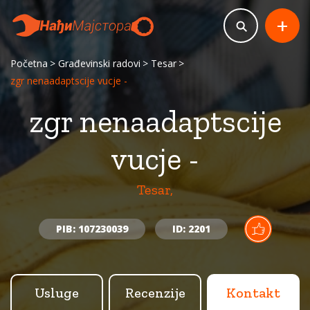
+
Početna
Građevinski radovi
Tesar
zgr nenaadaptscije vucje -
zgr nenaadaptscije
vucje -
Tesar,
PIB: 107230039
ID: 2201
Usluge
Recenzije
Kontakt