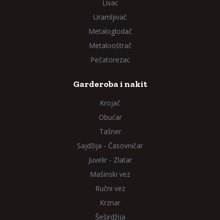
Livac
Uramljivač
Metaloglodač
Metalooštrač
Pečatorezac
Garderoba i nakit
Krojač
Obućar
Tašner
Sajdžija - Časovničar
Juvelir - Zlatar
Mašinski vez
Ručni vez
Krznar
Šeširdžija