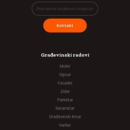
Postanite istaknuti majstor
Kontakt
Građevinski radovi
Moler
Gipsar
Fasader
Zidar
Parketar
Keramičar
Građevinski limar
Varilac