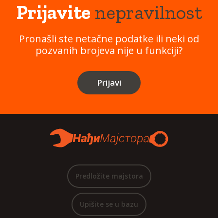
Prijavite
nepravilnost
Pronašli ste netačne podatke ili neki od
pozvanih brojeva nije u funkciji?
Prijavi
Predložite majstora
Upišite se u bazu