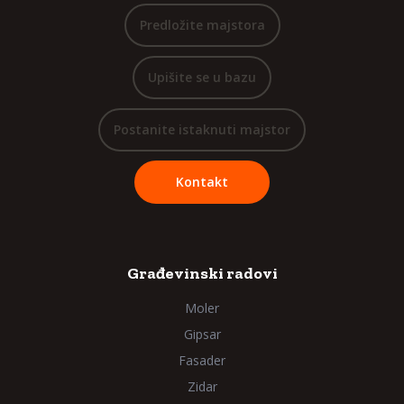
Predložite majstora
Upišite se u bazu
Postanite istaknuti majstor
Kontakt
Građevinski radovi
Moler
Gipsar
Fasader
Zidar