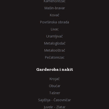
Kamenorezac
Mašin-bravar
Kovač
Površinska obrada
Livac
Uramljivač
Metaloglodač
Metalooštrač
Pečatorezac
Garderoba i nakit
Krojač
Obućar
Tašner
Sajdžija - Časovničar
Juvelir - Zlatar