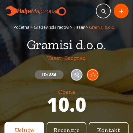
+
Početna
Građevinski radovi
Tesar
Gramisi d.o.o.
Gramisi d.o.o.
Tesar, Beograd
ID: 856
Ocena
10.0
Usluge
Recenzije
Kontakt