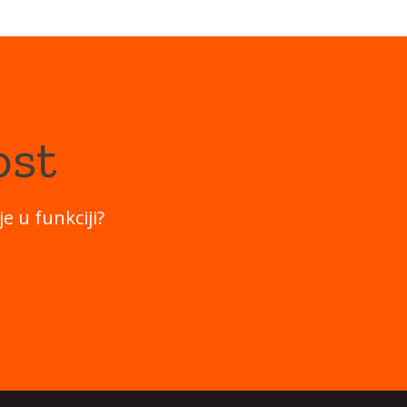
ost
e u funkciji?