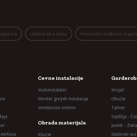
majstora
Upišite se u bazu
Postanite istaknuti majst
Cevne instalacije
Garderoba
Vodoinstalater
Krojač
ora
Monter grejnih instalacija
Obućar
Ventilacioni sistemi
Tašner
đaja
Sajdžija - Ča
Obrada materijala
ser
Juvelir - Zlata
 telefona
Mašinski vez
Ključar