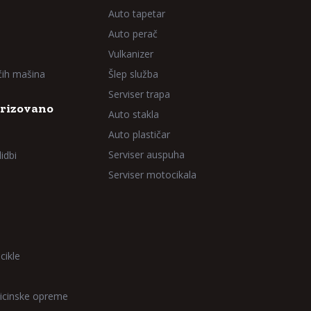
Auto tapetar
Auto perač
Vulkanizer
aćih mašina
Šlep služba
Serviser trapa
rizovano
Auto stakla
Auto plastičar
Serviser auspuha
idbi
Serviser motocikala
cikle
icinske opreme