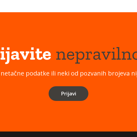
ijavite
nepraviln
 netačne podatke ili neki od pozvanih brojeva nij
Prijavi