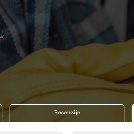
vić
Recenzije