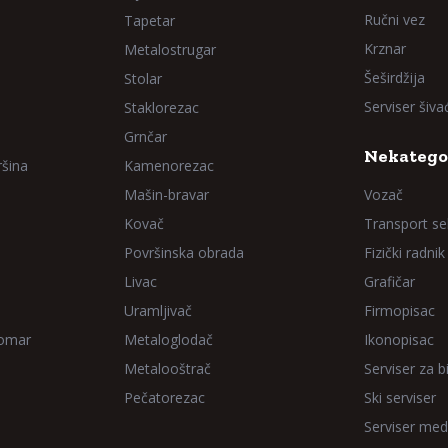
Ručni vez
Tapetar
Krznar
Metalostrugar
Šeširdžija
Stolar
Serviser šiv
Staklorezac
Grnčar
Nekatego
ršina
Kamenorezac
Mašin-bravar
Vozač
Kovač
Transport sel
Površinska obrada
Fizički radnik
Livac
Grafičar
Uramljivač
Firmopisac
Domar
Metaloglodač
Ikonopisac
Metalooštrač
Serviser za bi
Pečatorezac
Ski serviser
Serviser med