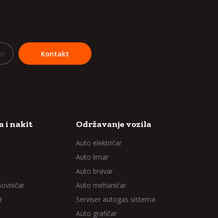
or
Kontakt
 i nakit
Održavanje vozila
Auto električar
Auto limar
Auto bravar
sovničar
Auto mehaničar
r
Serviser autogas sistema
Auto grafičar