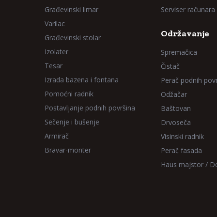
Građevinski limar
Serviser računara
Varilac
Održavanje
Građevinski stolar
Izolater
Spremačica
Tesar
Čistač
Izrada bazena i fontana
Perač podnih pov
Pomoćni radnik
Odžačar
Postavljanje podnih površina
Baštovan
Sečenje i bušenje
Drvoseča
Armirač
Visinski radnik
Bravar-monter
Perač fasada
Haus majstor / 