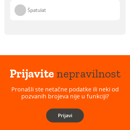
Špatulat
Prijavite
nepravilnost
Pronašli ste netačne podatke ili neki od
pozvanih brojeva nije u funkciji?
Prijavi