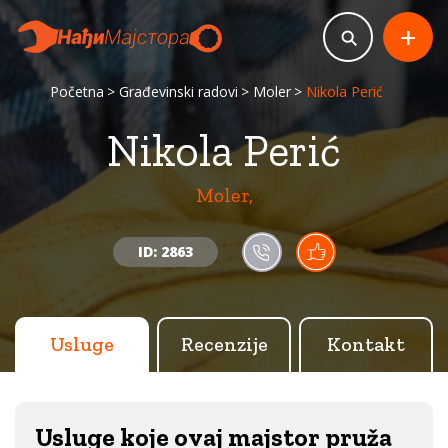
+
Početna
Građevinski radovi
Moler
Nikola Perić
Nikola Perić
Moler,
ID: 2863
Usluge
Recenzije
Kontakt
Usluge koje ovaj majstor pruža