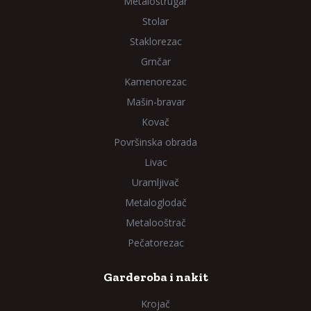
Metalostrugar
Stolar
Staklorezac
Grnčar
Kamenorezac
Mašin-bravar
Kovač
Površinska obrada
Livac
Uramljivač
Metaloglodač
Metalooštrač
Pečatorezac
Garderoba i nakit
Krojač