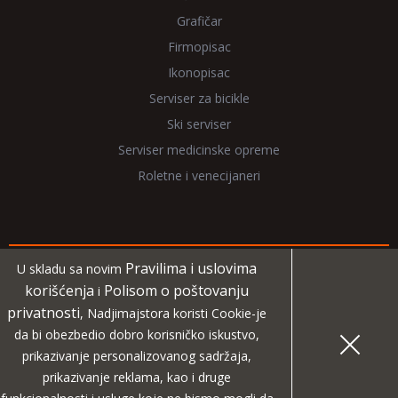
Grafičar
Firmopisac
Ikonopisac
Serviser za bicikle
Ski serviser
Serviser medicinske opreme
Roletne i venecijaneri
Pravilima i uslovima
U skladu sa novim
Copyright 2026 NadjiMajstora.rs
korišćenja
Polisom o poštovanju
i
privatnosti
, Nadjimajstora koristi Cookie-je
Informacije i grafički elementi su vlasništvo veb sajta
da bi obezbedio dobro korisničko iskustvo,
NadjiMajstora
prikazivanje personalizovanog sadržaja,
prikazivanje reklama, kao i druge
MIDA
Projekat digitalne agencije