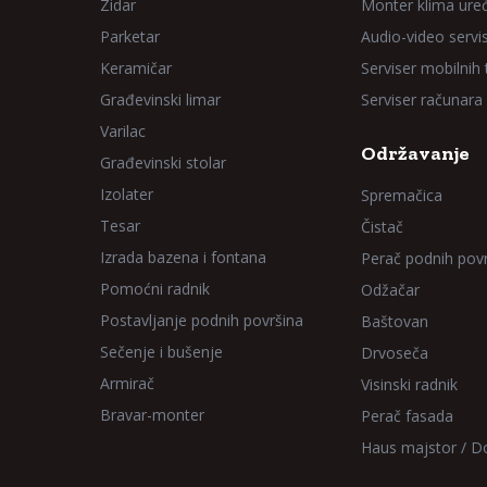
Zidar
Monter klima ure
Parketar
Audio-video servi
Keramičar
Serviser mobilnih
Građevinski limar
Serviser računara
Varilac
Održavanje
Građevinski stolar
Izolater
Spremačica
Tesar
Čistač
Izrada bazena i fontana
Perač podnih pov
Pomoćni radnik
Odžačar
Postavljanje podnih površina
Baštovan
Sečenje i bušenje
Drvoseča
Armirač
Visinski radnik
Bravar-monter
Perač fasada
Haus majstor / 