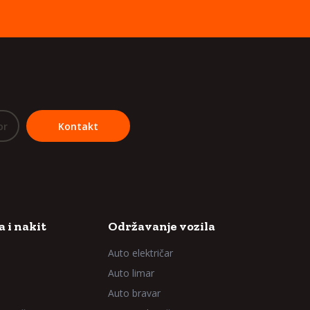
or
Kontakt
 i nakit
Održavanje vozila
Auto električar
Auto limar
Auto bravar