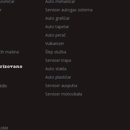
sovničar
Auto mehaničar
r
Serviser autogas sistema
Auto grafičar
Auto tapetar
Auto perač
Vulkanizer
aćih mašina
Šlep služba
Serviser trapa
rizovano
Auto stakla
Auto plastičar
Serviser auspuha
idbi
Serviser motocikala
cikle