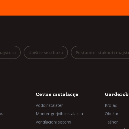
majstora
Upišite se u bazu
Postanite istaknuti majst
Cevne instalacije
Garderoba
Vodoinstalater
Krojač
ora
Monter grejnih instalacija
Obućar
Ventilacioni sistemi
Tašner