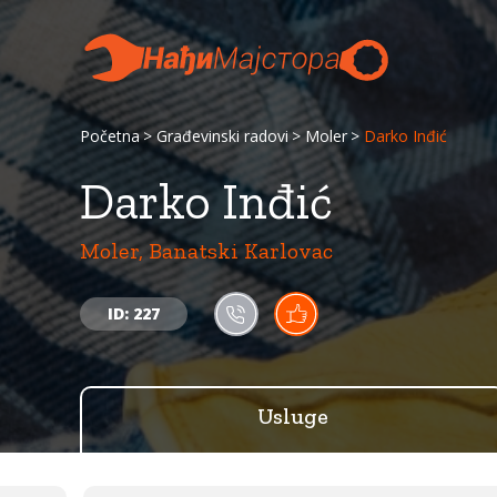
Početna
Građevinski radovi
Moler
Darko Inđić
Darko Inđić
Moler, Banatski Karlovac
ID: 227
Usluge