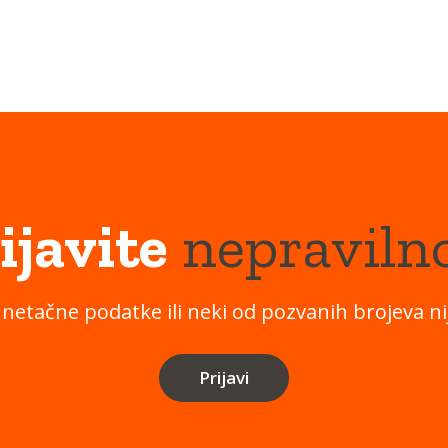
ijavite
nepraviln
 netačne podatke ili neki od pozvanih brojeva nij
Prijavi