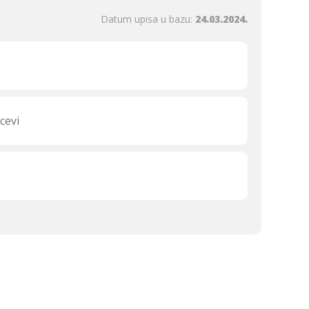
Datum upisa u bazu:
24.03.2024.
cevi