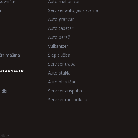
sovničar
Auto mehaničar
r
Serviser autogas sistema
Auto grafičar
Auto tapetar
Auto perač
Vulkanizer
aćih mašina
Šlep služba
Serviser trapa
rizovano
Auto stakla
Auto plastičar
Serviser auspuha
idbi
Serviser motocikala
cikle