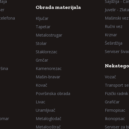
đaja
Sajdžija - Ča
Obrada materijala
ser
Juvelir - Zlata
 telefona
Mašinski vez
Ključar
Ručni vez
Tapetar
Krznar
Metalostrugar
Šeširdžija
Stolar
Serviser šiv
Staklorezac
Grnčar
Nekatego
ršina
Kamenorezac
Mašin-bravar
Vozač
Kovač
Transport sel
Površinska obrada
Fizički radnik
Livac
Grafičar
Uramljivač
Firmopisac
Domar
Metaloglodač
Ikonopisac
Metalooštrač
Serviser za bi