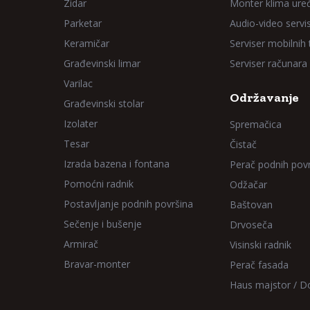
Zidar
Monter klima ure
Parketar
Audio-video servi
Keramičar
Serviser mobilnih
Građevinski limar
Serviser računara
Varilac
Održavanje
Građevinski stolar
Izolater
Spremačica
Tesar
Čistač
Izrada bazena i fontana
Perač podnih pov
Pomoćni radnik
Odžačar
Postavljanje podnih površina
Baštovan
Sečenje i bušenje
Drvoseča
Armirač
Visinski radnik
Bravar-monter
Perač fasada
Haus majstor / 