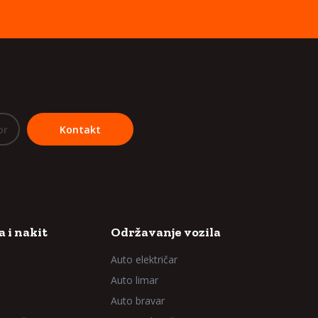
or
Kontakt
 i nakit
Održavanje vozila
Auto električar
Auto limar
Auto bravar