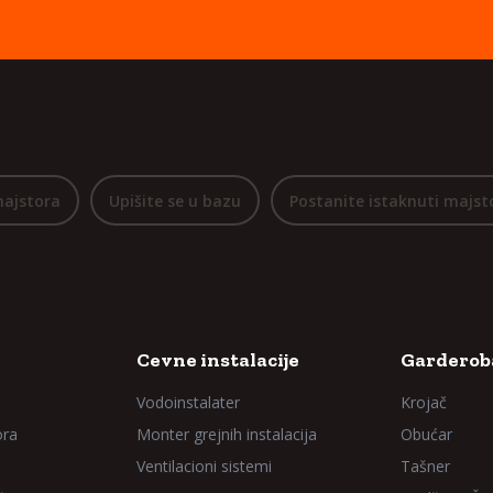
majstora
Upišite se u bazu
Postanite istaknuti majst
Cevne instalacije
Garderoba
Vodoinstalater
Krojač
ora
Monter grejnih instalacija
Obućar
Ventilacioni sistemi
Tašner