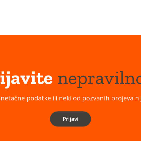
ijavite
nepraviln
 netačne podatke ili neki od pozvanih brojeva nij
Prijavi