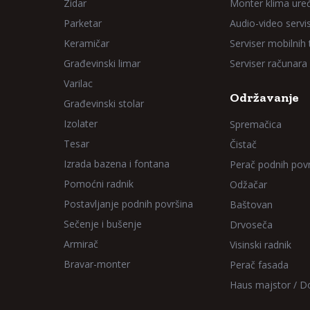
Zidar
Monter klima ure
Parketar
Audio-video servi
Keramičar
Serviser mobilnih
Građevinski limar
Serviser računara
Varilac
Održavanje
Građevinski stolar
Izolater
Spremačica
Tesar
Čistač
Izrada bazena i fontana
Perač podnih pov
Pomoćni radnik
Odžačar
Postavljanje podnih površina
Baštovan
Sečenje i bušenje
Drvoseča
Armirač
Visinski radnik
Bravar-monter
Perač fasada
Haus majstor / 