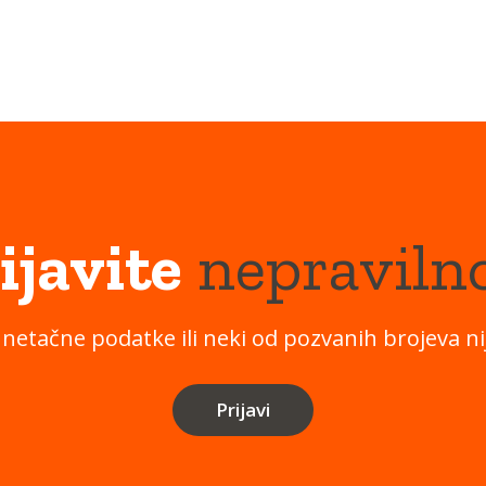
ijavite
nepraviln
 netačne podatke ili neki od pozvanih brojeva nij
Prijavi