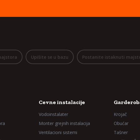
majstora
Upišite se u bazu
Postanite istaknuti majst
Cevne instalacije
Garderoba
Vodoinstalater
Krojač
ora
Monter grejnih instalacija
Obućar
Ventilacioni sistemi
Tašner