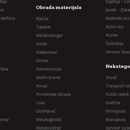
đaja
Sajdžija - Ča
Obrada materijala
ser
Juvelir - Zlata
 telefona
Mašinski vez
Ključar
Ručni vez
Tapetar
Krznar
Metalostrugar
Šeširdžija
Stolar
Serviser šiv
Staklorezac
Grnčar
Nekatego
ršina
Kamenorezac
Mašin-bravar
Vozač
Kovač
Transport sel
Površinska obrada
Fizički radnik
Livac
Grafičar
Uramljivač
Firmopisac
Domar
Metaloglodač
Ikonopisac
Metalooštrač
Serviser za bi