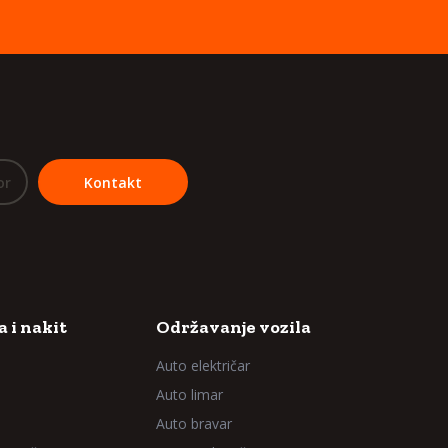
or
Kontakt
 i nakit
Održavanje vozila
Auto električar
Auto limar
Auto bravar