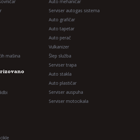
sovničar
Auto mehaničar
r
Serviser autogas sistema
Auto grafičar
Auto tapetar
Auto perač
Vulkanizer
aćih mašina
Šlep služba
Serviser trapa
rizovano
Auto stakla
Auto plastičar
Serviser auspuha
idbi
Serviser motocikala
cikle