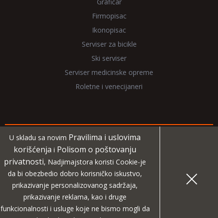
Grafičar
Firmopisac
Ikonopisac
Serviser za bicikle
Ski serviser
Serviser medicinske opreme
Roletne i venecijaneri
Pravilima i uslovima
U skladu sa novim
Copyright 2026 NadjiMajstora.rs
korišćenja
Polisom o poštovanju
i
privatnosti
, Nadjimajstora koristi Cookie-je
Informacije i grafički elementi su vlasništvo veb sajta
da bi obezbedio dobro korisničko iskustvo,
NadjiMajstora
prikazivanje personalizovanog sadržaja,
prikazivanje reklama, kao i druge
MIDA
Projekat digitalne agencije
funkcionalnosti i usluge koje ne bismo mogli da
|
Pravila i uslovi korišćenja
Polisa o poštovanju privatnosti