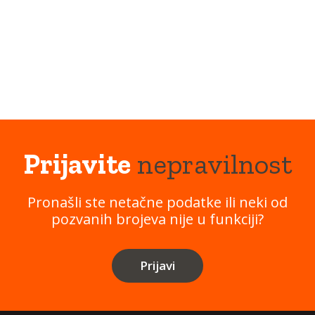
Prijavite
nepravilnost
Pronašli ste netačne podatke ili neki od
pozvanih brojeva nije u funkciji?
Prijavi