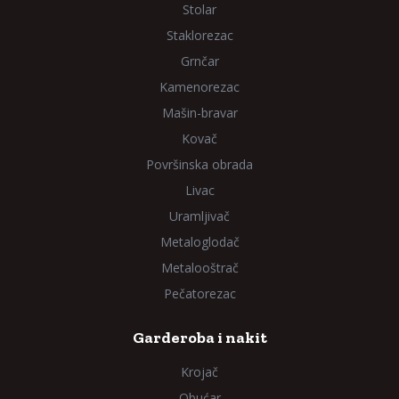
Stolar
Staklorezac
Grnčar
Kamenorezac
Mašin-bravar
Kovač
Površinska obrada
Livac
Uramljivač
Metaloglodač
Metalooštrač
Pečatorezac
Garderoba i nakit
Krojač
Obućar