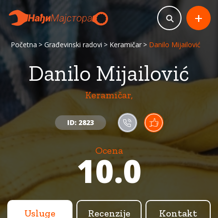
+
Početna
Građevinski radovi
Keramičar
Danilo Mijailović
Danilo Mijailović
Keramičar,
ID: 2823
Ocena
10.0
Usluge
Recenzije
Kontakt