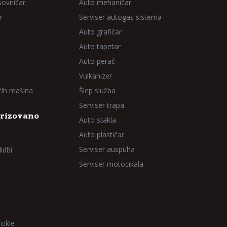
sovničar
Auto mehaničar
r
Serviser autogas sistema
Auto grafičar
Auto tapetar
Auto perač
Vulkanizer
aćih mašina
Šlep služba
Serviser trapa
rizovano
Auto stakla
Auto plastičar
Serviser auspuha
idbi
Serviser motocikala
cikle