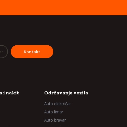
or
Kontakt
 i nakit
Održavanje vozila
Auto električar
Auto limar
Auto bravar