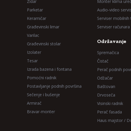
Zidar
Monter klima ure
Parketar
Audio-video servi
Keramičar
Serviser mobilnih
Građevinski limar
Serviser računara
Varilac
Održavanje
Građevinski stolar
Izolater
Spremačica
Tesar
Čistač
Izrada bazena i fontana
Perač podnih pov
Pomoćni radnik
Odžačar
Postavljanje podnih površina
Baštovan
Sečenje i bušenje
Drvoseča
Armirač
Visinski radnik
Bravar-monter
Perač fasada
Haus majstor / 