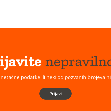
ijavite
nepraviln
 netačne podatke ili neki od pozvanih brojeva nij
Prijavi