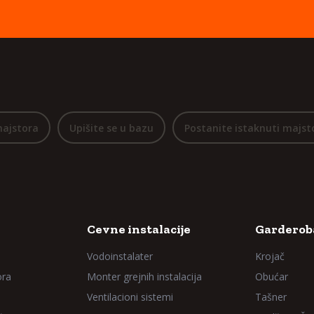
majstora
Upišite se u bazu
Postanite istaknuti majst
Cevne instalacije
Garderoba
Vodoinstalater
Krojač
ora
Monter grejnih instalacija
Obućar
Ventilacioni sistemi
Tašner