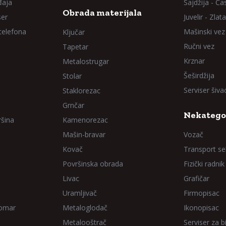
đaja
Sajdžija - Ča
Obrada materijala
ser
Juvelir - Zlata
 telefona
Mašinski vez
Ključar
Ručni vez
Tapetar
Krznar
Metalostrugar
Šeširdžija
Stolar
Serviser šiv
Staklorezac
Grnčar
Nekatego
ršina
Kamenorezac
Mašin-bravar
Vozač
Kovač
Transport sel
Površinska obrada
Fizički radnik
Livac
Grafičar
Uramljivač
Firmopisac
Domar
Metaloglodač
Ikonopisac
Metalooštrač
Serviser za bi