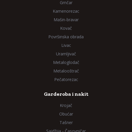
Grnčar
Kamenorezac
Mašin-bravar
Kovač
Površinska obrada
Livac
Uramljivač
Metaloglodač
Metalooštrač
Pečatorezac
Garderoba i nakit
Krojač
Obućar
Tašner
Sajdžija - Časovničar