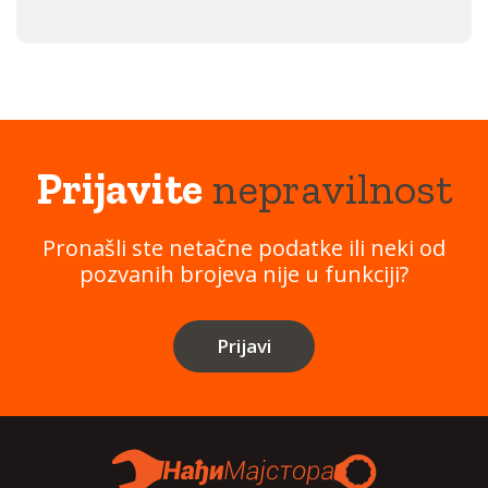
Prijavite
nepravilnost
Pronašli ste netačne podatke ili neki od
pozvanih brojeva nije u funkciji?
Prijavi