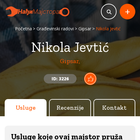
+
Početna
Građevinski radovi
Gipsar
Nikola Jevtić
Nikola Jevtić
Gipsar,
ID: 3226
Usluge
Recenzije
Kontakt
Usluge koje ovaj majstor pruža