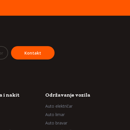
or
Kontakt
 i nakit
Održavanje vozila
Auto električar
Auto limar
Auto bravar