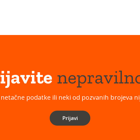
ijavite
nepraviln
 netačne podatke ili neki od pozvanih brojeva nij
Prijavi