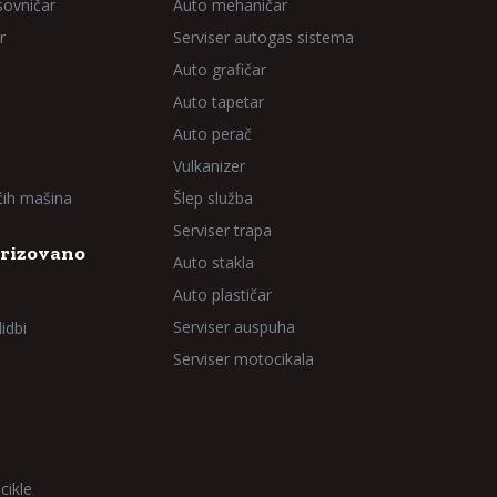
sovničar
Auto mehaničar
r
Serviser autogas sistema
Auto grafičar
Auto tapetar
Auto perač
Vulkanizer
aćih mašina
Šlep služba
Serviser trapa
rizovano
Auto stakla
Auto plastičar
Serviser auspuha
idbi
Serviser motocikala
cikle