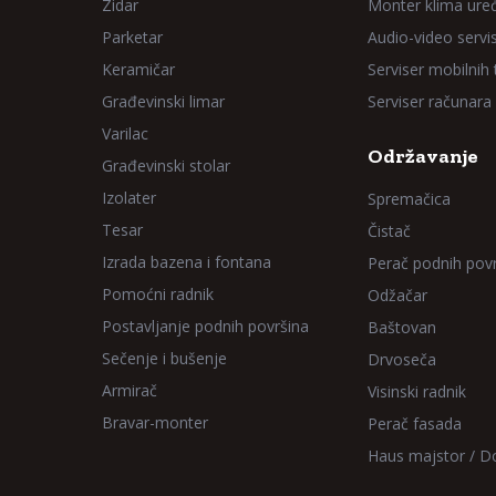
Zidar
Monter klima ure
Parketar
Audio-video servi
Keramičar
Serviser mobilnih
Građevinski limar
Serviser računara
Varilac
Održavanje
Građevinski stolar
Izolater
Spremačica
Tesar
Čistač
Izrada bazena i fontana
Perač podnih pov
Pomoćni radnik
Odžačar
Postavljanje podnih površina
Baštovan
Sečenje i bušenje
Drvoseča
Armirač
Visinski radnik
Bravar-monter
Perač fasada
Haus majstor / 