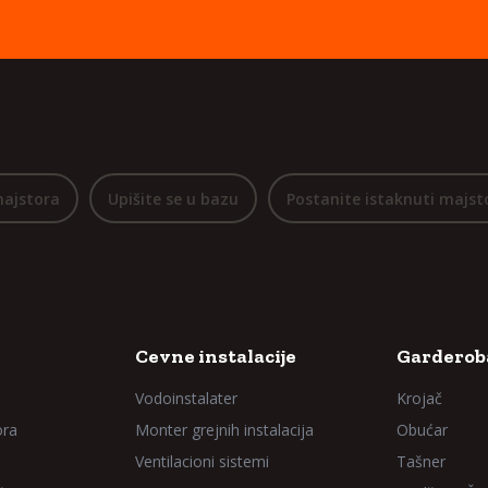
majstora
Upišite se u bazu
Postanite istaknuti majst
Cevne instalacije
Garderoba
Vodoinstalater
Krojač
ora
Monter grejnih instalacija
Obućar
Ventilacioni sistemi
Tašner