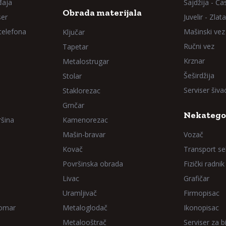
đaja
Sajdžija - Ča
Obrada materijala
ser
Juvelir - Zlata
 telefona
Mašinski vez
Ključar
Ručni vez
Tapetar
Krznar
Metalostrugar
Šeširdžija
Stolar
Serviser šiv
Staklorezac
Grnčar
Nekatego
ršina
Kamenorezac
Mašin-bravar
Vozač
Kovač
Transport sel
Površinska obrada
Fizički radnik
Livac
Grafičar
Uramljivač
Firmopisac
Domar
Metaloglodač
Ikonopisac
Metalooštrač
Serviser za bi