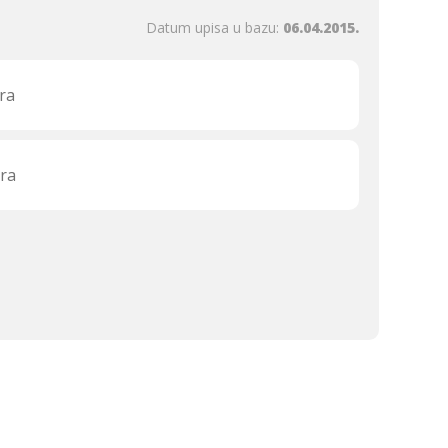
Datum upisa u bazu:
06.04.2015.
ra
ra