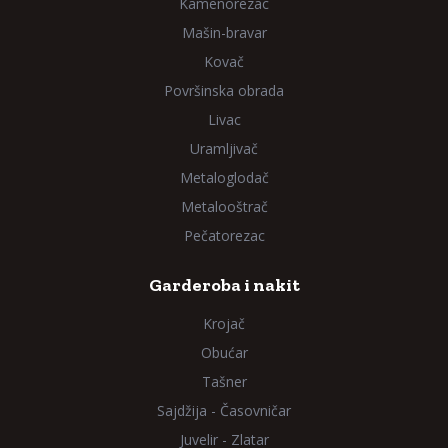
Kamenorezac
Mašin-bravar
Kovač
Površinska obrada
Livac
Uramljivač
Metaloglodač
Metalooštrač
Pečatorezac
Garderoba i nakit
Krojač
Obućar
Tašner
Sajdžija - Časovničar
Juvelir - Zlatar