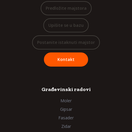
Predložite majstora
Upišite se u bazu
Postanite istaknuti majstor
Kontakt
Građevinski radovi
Moler
Gipsar
Fasader
Zidar