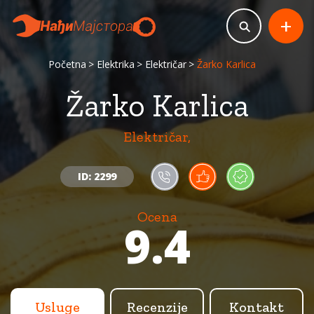
+
Početna
Elektrika
Električar
Žarko Karlica
Žarko Karlica
Električar,
ID: 2299
Ocena
9.4
Usluge
Recenzije
Kontakt