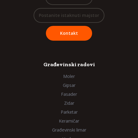
Postanite istaknuti majstor
Kontakt
Građevinski radovi
Moler
Gipsar
Fasader
Zidar
Parketar
Keramičar
Građevinski limar