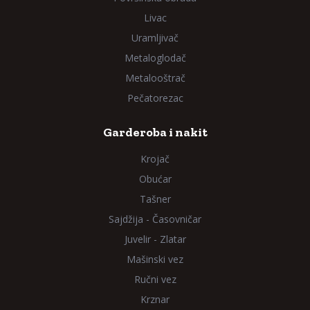
Livac
Uramljivač
Metaloglodač
Metalooštrač
Pečatorezac
Garderoba i nakit
Krojač
Obućar
Tašner
Sajdžija - Časovničar
Juvelir - Zlatar
Mašinski vez
Ručni vez
Krznar