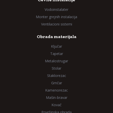
Vodoinstalater
Monter grejnih instalacija
Ventilacioni sistemi
Obrada materijala
Ključar
Tapetar
Metalostrugar
Stolar
Staklorezac
Grnčar
Kamenorezac
Mašin-bravar
Kovač
Površinska obrada