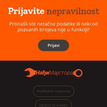
Prijavite
nepravilnost
Pronašli ste netačne podatke ili neki od
pozvanih brojeva nije u funkciji?
Prijavi
Predložite majstora
Upišite se u bazu