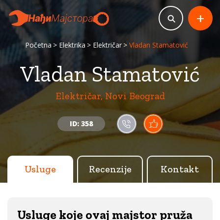
+
Početna
Elektrika
Električar
Vladan Stamatović
Vladan Stamatović
Električar, Novi Beograd
ID: 358
Usluge
Recenzije
Kontakt
Usluge koje ovaj majstor pruža