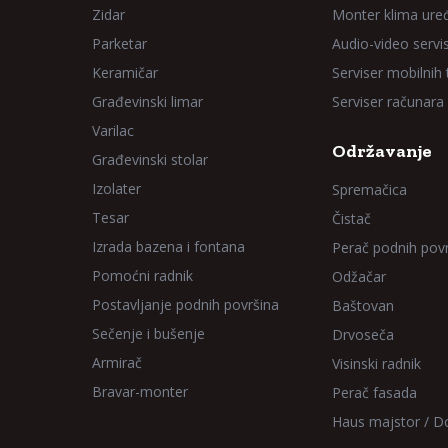
Zidar
Monter klima ure
Parketar
Audio-video servi
Keramičar
Serviser mobilnih
Građevinski limar
Serviser računara
Varilac
Održavanje
Građevinski stolar
Izolater
Spremačica
Tesar
Čistač
Izrada bazena i fontana
Perač podnih pov
Pomoćni radnik
Odžačar
Postavljanje podnih površina
Baštovan
Sečenje i bušenje
Drvoseča
Armirač
Visinski radnik
Bravar-monter
Perač fasada
Haus majstor / 