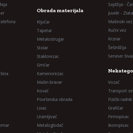
đaja
Sajdžija - Ča
Obrada materijala
ser
Juvelir - Zlata
 telefona
Mašinski vez
Ključar
Ručni vez
Tapetar
Krznar
Metalostrugar
Šeširdžija
Stolar
Serviser šiv
Staklorezac
Grnčar
Nekatego
ršina
Kamenorezac
Mašin-bravar
Vozač
Kovač
Transport sel
Površinska obrada
Fizički radnik
Livac
Grafičar
Uramljivač
Firmopisac
Domar
Metaloglodač
Ikonopisac