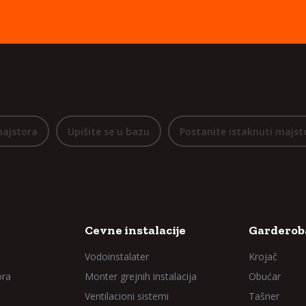
majstora
Upišite se u bazu
Postanite istaknuti majst
Cevne instalacije
Garderoba
Vodoinstalater
Krojač
ora
Monter grejnih instalacija
Obućar
Ventilacioni sistemi
Tašner