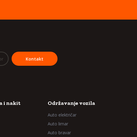
or
Kontakt
 i nakit
Održavanje vozila
Auto električar
Auto limar
Auto bravar