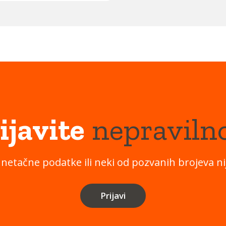
ijavite
nepraviln
 netačne podatke ili neki od pozvanih brojeva nij
Prijavi