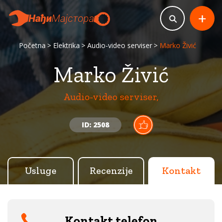
+
Početna
Elektrika
Audio-video serviser
Marko Živić
Marko Živić
Audio-video serviser,
ID: 2508
Usluge
Recenzije
Kontakt
Kontakt telefon