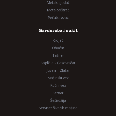
Metaloglodač
Metalooštrač
Pečatorezac
Garderoba i nakit
Krojač
Obućar
Tašner
Sajdžija - Časovničar
Juvelir - Zlatar
Mašinski vez
Ručni vez
Krznar
Šeširdžija
Serviser šivaćih mašina