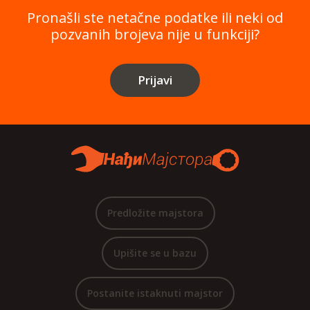
Pronašli ste netačne podatke ili neki od
pozvanih brojeva nije u funkciji?
Prijavi
Predložite majstora
Upišite se u bazu
Postanite istaknuti majstor