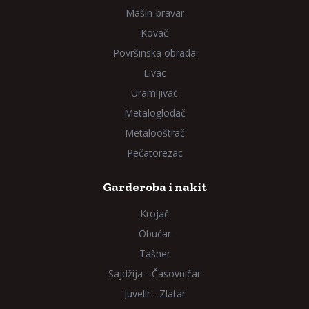
Mašin-bravar
Kovač
Površinska obrada
Livac
Uramljivač
Metaloglodač
Metalooštrač
Pečatorezac
Garderoba i nakit
Krojač
Obućar
Tašner
Sajdžija - Časovničar
Juvelir - Zlatar