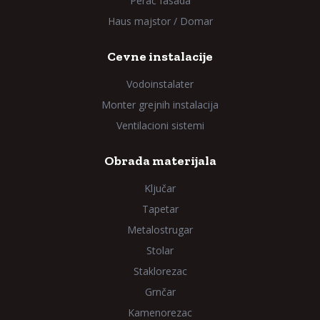
Perač fasada
Haus majstor / Domar
Cevne instalacije
Vodoinstalater
Monter grejnih instalacija
Ventilacioni sistemi
Obrada materijala
Ključar
Tapetar
Metalostrugar
Stolar
Staklorezac
Grnčar
Kamenorezac