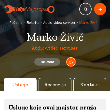
+
Početna
Elektrika
Audio-video serviser
Marko Živić
Marko Živić
Audio-video serviser,
ID: 2508
Usluge
Recenzije
Kontakt
Usluge koje ovaj majstor pruža