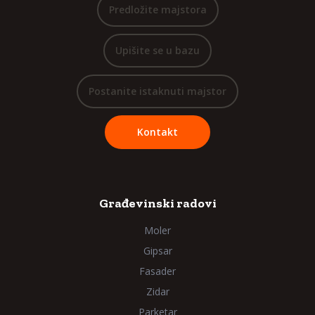
Predložite majstora
Upišite se u bazu
Postanite istaknuti majstor
Kontakt
Građevinski radovi
Moler
Gipsar
Fasader
Zidar
Parketar